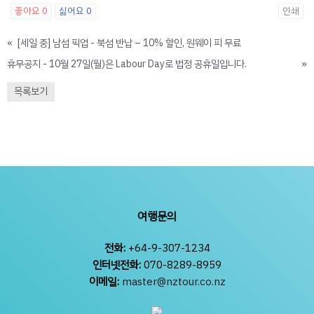
좋아요
0
싫어요
0
인쇄
«
[세일 중] 남섬 픽업 - 북섬 반납 – 10% 할인, 원웨이 피 무료
휴무공지 - 10월 27일(월)은 Labour Day로 법정 공휴일입니다.
»
목록보기
여행문의
전화:
+64-9-307-1234
인터넷전화:
070-8289-8959
이메일:
master@nztour.co.nz