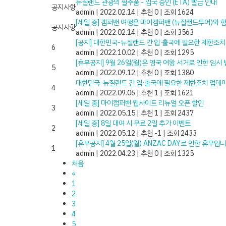
뉴질랜드 관광의 필수품 - 입국 승인 (ETA) 발급 안내
공지사항
admin
|
2022.02.14
|
추천 0
|
조회 1624
[세일 중] 캠퍼밴 여행은 마이캠퍼밴 (뉴질랜드투어)와 
공지사항
admin
|
2022.02.14
|
추천 0
|
조회 3563
[공지] 대한민국-뉴질랜드 간 입·출국에 필요한 제한조치 업
6
admin
|
2022.10.02
|
추천 0
|
조회 1295
[휴무공지] 9월 26일(월)은 영국 여왕 서거로 인한 임시
5
admin
|
2022.09.12
|
추천 0
|
조회 1380
대한민국-뉴질랜드 간 입·출국에 필요한 제한조치 업데이트 (
4
admin
|
2022.09.06
|
추천 1
|
조회 1621
[세일 중] 마이캠퍼밴 웹사이트 리뉴얼 오픈 할인
3
admin
|
2022.05.15
|
추천 1
|
조회 2437
[세일 중] 8일 대여 시 무료 2일 추가 이벤트
2
admin
|
2022.05.12
|
추천 -1
|
조회 2433
[휴무공지] 4월 25일(월) ANZAC DAY로 인한 휴무입니
1
admin
|
2022.04.23
|
추천 0
|
조회 1325
처음
«
1
2
3
4
5