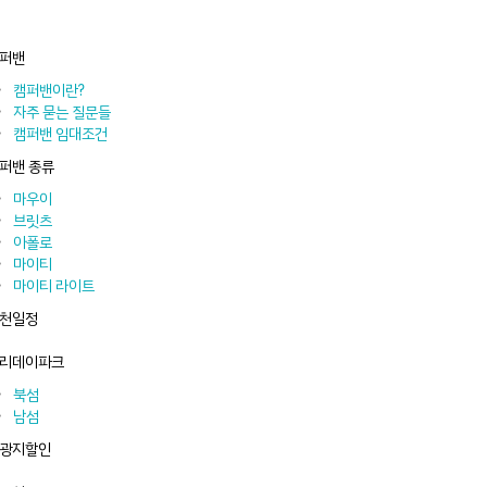
퍼밴
캠퍼밴이란?
자주 묻는 질문들
캠퍼밴 임대조건
퍼밴 종류
마우이
브릿츠
아폴로
마이티
마이티 라이트
천일정
리데이파크
북섬
남섬
광지할인