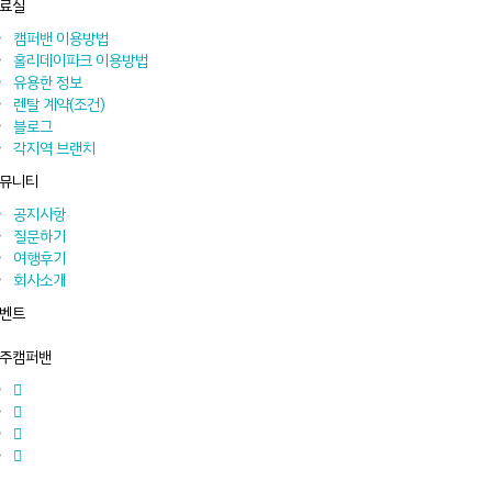
료실
캠퍼밴 이용방법
홀리데이파크 이용방법
유용한 정보
렌탈 계약(조건)
블로그
각지역 브랜치
뮤니티
공지사항
질문하기
여행후기
회사소개
벤트
주캠퍼밴