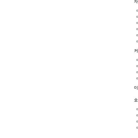
자
커
이
호