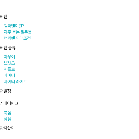
퍼밴
캠퍼밴이란?
자주 묻는 질문들
캠퍼밴 임대조건
퍼밴 종류
마우이
브릿츠
아폴로
마이티
마이티 라이트
천일정
리데이파크
북섬
남섬
광지할인