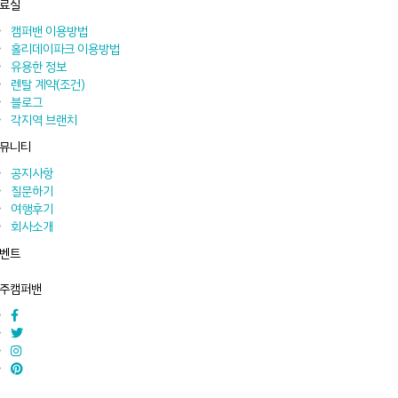
료실
캠퍼밴 이용방법
홀리데이파크 이용방법
유용한 정보
렌탈 계약(조건)
블로그
각지역 브랜치
뮤니티
공지사항
질문하기
여행후기
회사소개
벤트
주캠퍼밴