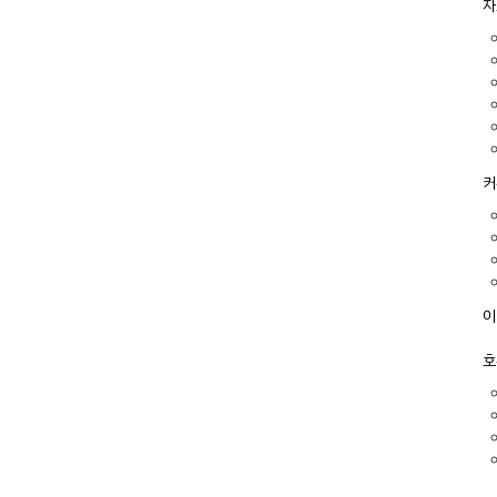
자
커
이
호