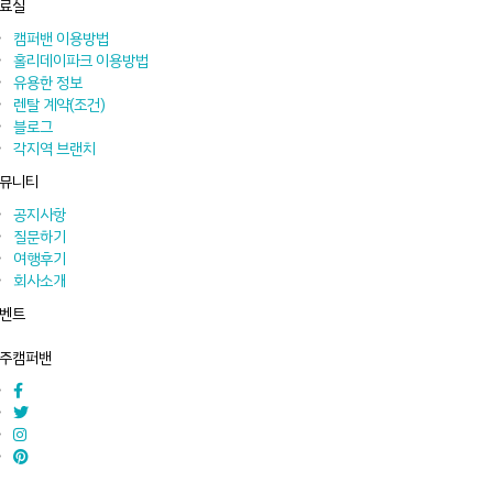
료실
캠퍼밴 이용방법
홀리데이파크 이용방법
유용한 정보
렌탈 계약(조건)
블로그
각지역 브랜치
뮤니티
공지사항
질문하기
여행후기
회사소개
벤트
주캠퍼밴