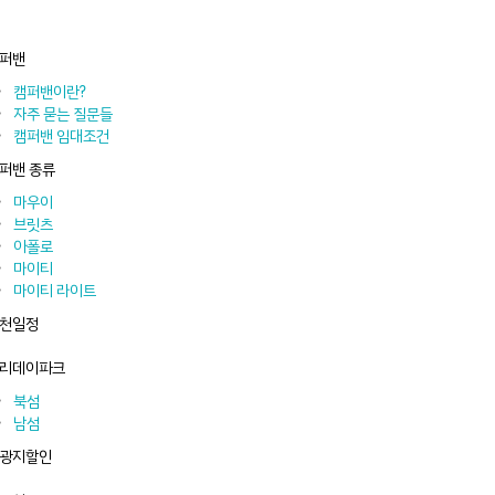
퍼밴
캠퍼밴이란?
자주 묻는 질문들
캠퍼밴 임대조건
퍼밴 종류
마우이
브릿츠
아폴로
마이티
마이티 라이트
천일정
리데이파크
북섬
남섬
광지할인