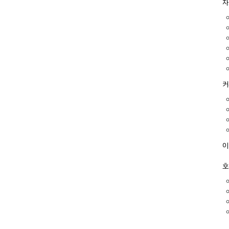
자
커
이
호