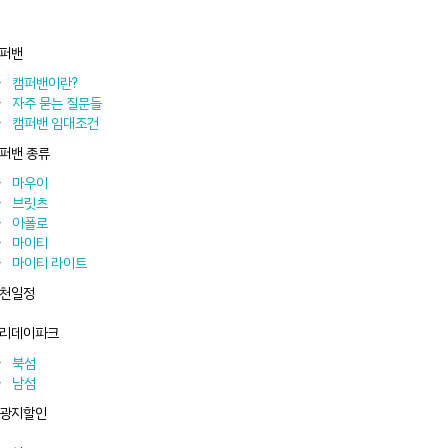
퍼밴
캠퍼밴이란?
자주 묻는 질문들
캠퍼밴 임대조건
퍼밴 종류
마우이
브릿츠
아폴로
마이티
마이티 라이트
천일정
리데이파크
북섬
남섬
광지할인