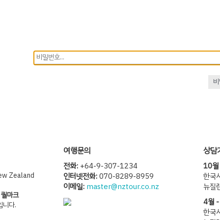
비
여행문의
상담
전화:
+64-9-307-1234
10월
New Zealand
인터넷전화:
070-8289-8959
한국시간
이메일:
master@nztour.co.nz
뉴질랜
한
퀄마크
4월 -
입니다.
한국시간