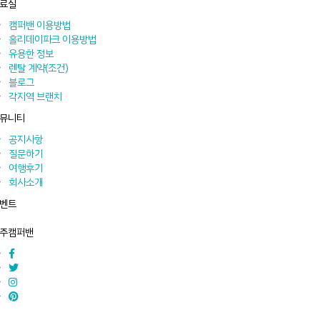
료실
캠퍼밴 이용방법
홀리데이파크 이용방법
유용한 정보
렌탈 계약(조건)
블로그
각지역 브랜치
뮤니티
공지사항
질문하기
여행후기
회사소개
벤트
주캠퍼밴