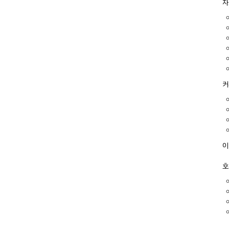
자
커
이
호