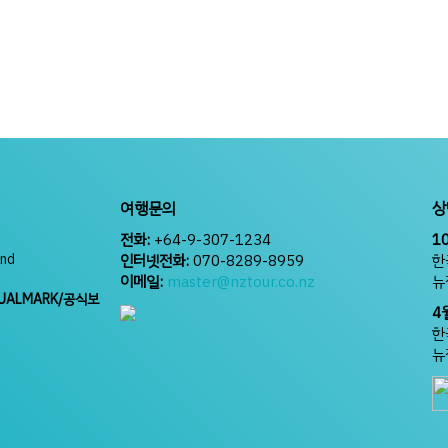
여행문의
상
전화:
+64-9-307-1234
1
and
인터넷전화:
070-8289-8959
한
이메일:
master@nztour.co.nz
뉴
UALMARK/공식보
4
한
뉴