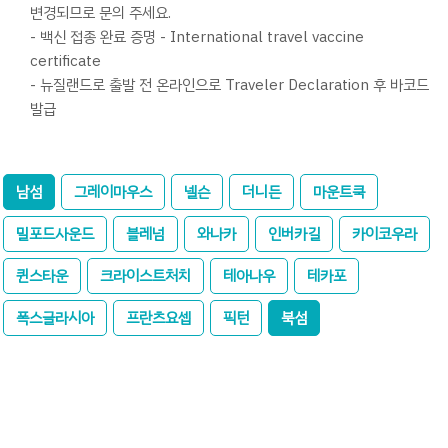
변경되므로 문의 주세요.
- 백신 접종 완료 증명 - International travel vaccine
certificate
- 뉴질랜드로 출발 전 온라인으로 Traveler Declaration 후 바코드
발급
남섬
그레이마우스
넬슨
더니든
마운트쿡
밀포드사운드
블레넘
와나카
인버카길
카이코우라
퀸스타운
크라이스트처치
테아나우
테카포
폭스글라시아
프란츠요셉
픽턴
북섬