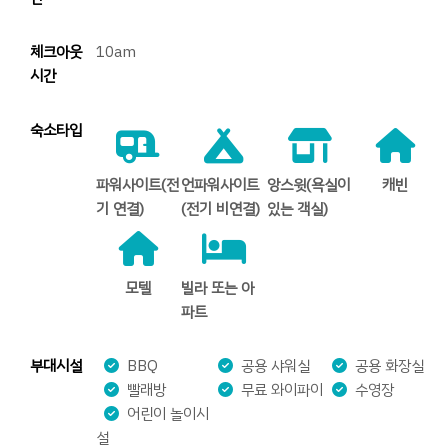
체크아웃
10am
시간
숙소타입
파워사이트(전
언파워사이트
앙스윗(욕실이
캐빈
기 연결)
(전기 비연결)
있는 객실)
모텔
빌라 또는 아
파트
부대시설
BBQ
공용 샤워실
공용 화장실
빨래방
무료 와이파이
수영장
어린이 놀이시
설