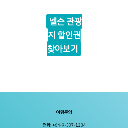
넬슨 관광
지 할인권
찾아보기
여행문의
전화:
+64-9-307-1234