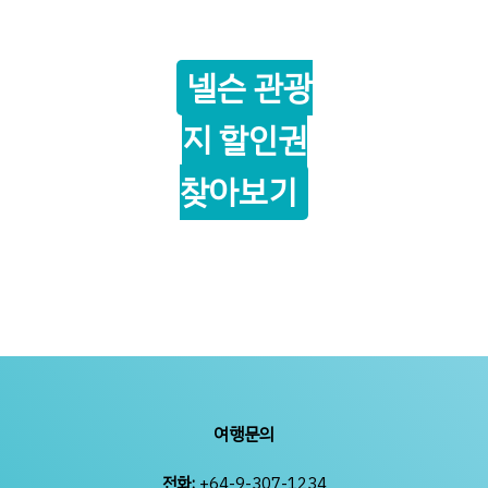
넬슨 관광
지 할인권
찾아보기
여행문의
전화:
+64-9-307-1234