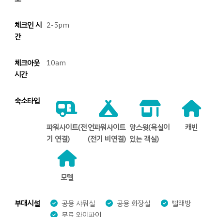
체크인 시
2-5pm
간
체크아웃
10am
시간
숙소타입
파워사이트(전
언파워사이트
앙스윗(욕실이
캐빈
기 연결)
(전기 비연결)
있는 객실)
모텔
부대시설
공용 샤워실
공용 화장실
빨래방
무료 와이파이