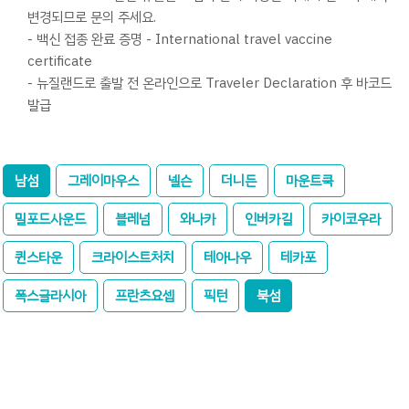
변경되므로 문의 주세요.
- 백신 접종 완료 증명 - International travel vaccine
certificate
- 뉴질랜드로 출발 전 온라인으로 Traveler Declaration 후 바코드
발급
남섬
그레이마우스
넬슨
더니든
마운트쿡
밀포드사운드
블레넘
와나카
인버카길
카이코우라
퀸스타운
크라이스트처치
테아나우
테카포
폭스글라시아
프란츠요셉
픽턴
북섬