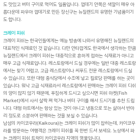
도 맛있고 버터 구이로 먹어도 일품입니다. 껍데기 안쪽은 색깔이 매우 아
름다운데 파우아 껍데기로 만든 장신구는 뉴질랜드의 유명한 기념품이기
도 합니다.
크레이 피쉬
크레이 피쉬는 한국인들에게는 예능 방송에 나와서 유명해진 뉴질랜드의
대표적인 식재료인 것 같습니다. 다만 안타깝게도 한국에서 생각하는 만큼
뉴질랜드에서 크레이 피쉬는 대중적으로 흔하게 접하는 식재료가 아니고
매우 고급 식재료입니다. 레스토랑에서 드실 경우에는 일반 대중 레스토랑
에서는 찾기 어렵고, 고급 레스트랑이나 씨푸드 전문 레스토랑에서 드실
수 있습니다. 또한 대형 중식당에서 수조에 넣고 킬로당 판매를 하는 곳이
있습니다. 워낙 고급 식재료라서 레스토랑에서 판매하는 크레이 피쉬 디쉬
의 양이 많지 않기 때문에, 푸짐하게 드시고 싶으시면 피쉬 마켓(Fish
Market)에서 사서 살짝 쪄 먹거나 버터 구이를 해서 드시기를 추천 드립
니다. 대형 마트에서는 항상 있는 것이 아니고 냉동으로 또는 삶아서 반마
리 정도로 소분하여 판매하는 것을 보실 수 있습니다.
남섬의 카이코우라(Kaikoura)는 크레이 피쉬가 많이 잡히는데, 카이코우
라를 방문하는 여행객은 크레이 피쉬를 꼭 한번 드셔 보세요. 노상에서 파
는 크레이 피쉬 트럭이 카이코우라 지역의 명물입니다.