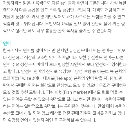
가장자리는 밝은 초록색으로 다른 홍합들과 확연히 구분됩니다. 사실 뉴질
랜드에서 다른 홍합은 없고 초록 잎 홍합만 보입니다. 가격도 저렴하고 조
개살이 풍성하게 커서 몇 개만 먹어도 배가 차오르는 느낌을 가질 수 있고
식감과 맛도 뛰어납니다. 무엇보다 요리할 필요 없이 간단히 물에 찌는 형
식으로 삶기만 해도 너무 훌륭한 한끼 식사를 즐기실 수 있습니다.
연어
한국에서도 연어를 많이 먹지만 산지인 뉴질랜드에서 먹는 연어는 무엇보
다 신선하고 식감과 고소한 맛이 뛰어납니다. 또한 뉴질랜드 연어는 다른
연어 주요 생산국에 비해서 보다 청정한 자연에서 보다 안전하게 양식한다
고 합니다. 남섬이 연어의 산지로 유명하니 남섬 여행 중 마운트 쿡 근처의
트와이즐(Twizel)이나 테카포(Tekapo) 근처의 연어 팜을 지나간다면
팜에서 구매한 연어는 회감으로 안심하고 드실 수 있으니 무조건 구매하여
드실 것을 추천 드립니다. 피쉬 마켓(Fish Market)에서도 회로 먹을 수
있는 연어를 구할 수 있으니 횟감으로 달라고 하시면 됩니다. 슈퍼에 판매
하는 연어는 일반적으로 횟감보다는 구이용에 맞습니다. 만일 대형 슈퍼에
수산물 코너가 잘 되어 있고 해산물 전문 판매 직원이 코너를 지키고 있다
면 횟감용 연어가 있는지 확인 후 구매하실 수 있습니다.