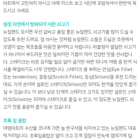
마트에서 고민하지 마시고 아래 리스트 보고 식단에 포함하셔서 한번씩 꼭
드시고 가세요.
청정 자연에서 방목되어 자란 쇠고기
뉴질랜드 오시면 우선 값싸고 품질 좋은 뉴질랜드 쇠고기를 많이 드실 수
있도록 추천 드려요. 잘 아시는 것처럼 뉴질랜드 소들은 드넓은 초원에서
오염이 없는 목초들을 마음껏 뜯어먹고 자랍니다. 마블링이 발달한 쇠고기
가 아니어서 부드러운 맛은 덜하지만 기름이 적어 건강한 맛을 선사합니
다. 스테이크는 따로 요리할 필요 없이 굽기만 하면 되니까 여행 중 한끼 식
사를 해결하기도 너무 간편합니다. 스테이크 용 부위는 안심(Eye Fillet
또는 tenderloin), 꽃등심(Scotch Fillet), 등심(Sirloin)을 추천 드리는
데요, 가격 순이며 설로인 스테이크(Sirloin)만 되어도 한끼를 맛있게 즐기
실 수 있습니다. 이 보다 낮은 단계의 스테이크 고기도 있지만 설로인 스테
이크(Sirloin)는 되어야 스테이크로 즐길 수 있고, 이 정도면 뉴질랜드 쇠
고기 맛을 충분히 즐기실 수 있습니다.
초록 잎 홍합
대형마트의 수산물 코너에 가면 늘 한구석을 차지하고 있는 뉴질랜드 대표
먹거리입니다. 초록입홍합은 알이 크고 조개 껍질이 진녹색 껍데기에 입