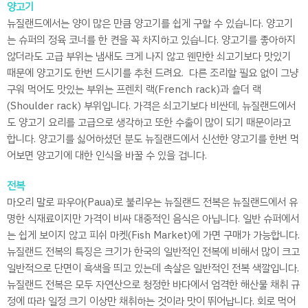
양고기
뉴질랜드에서는 양이 많은 만큼 양고기를 쉽게 구할 수 있습니다. 양고기
는 슈퍼의 정육 코너를 한 켠을 꼭 차지하고 있습니다. 양고기를 좋아하지
않더라도 고급 부위는 냄새도 크게 나지 않고 웬만한 쇠고기보다 맛있기
때문에 양고기도 한번 드시기를 추천 드려요. 다른 조리할 필요 없이 그냥
구워 먹어도 맛있는 부위는 프렌치 랙(French rack)과 숄더 랙
(Shoulder rack) 부위입니다. 가격은 쇠고기보다 비싼데, 뉴질랜드에서
도 양고기 요리를 고급으로 생각하고 또한 수출이 많이 되기 때문이라고
합니다. 양고기를 싫어하셨던 분도 뉴질랜드에서 신선한 양고기를 한번 먹
어보면 양고기에 대한 인식을 바꿀 수 있을 겁니다.
전복
마오리 말로 파우아(Paua)로 불리우는 뉴질랜드 전복은 뉴질랜드에서 유
명한 식재료이지만 가격이 비싸 대중적인 음식은 아닙니다. 일반 슈퍼에서
는 쉽게 보이지 않고 피쉬 마켓(Fish Market)에 가면 구매가 가능합니다.
뉴질랜드 전복의 특징은 크기가 한국의 일반적인 전복에 비해서 많이 크고
일반적으로 단면이 흑색을 띄고 있는데 속살은 일반적인 전복 색깔입니다.
뉴질랜드 전복은 모두 자연산으로 청정한 바다에서 엄격한 해산물 채취 규
정에 따라 일정 크기 이상만 채취하는 것이라 맛이 뛰어납니다. 회로 먹어