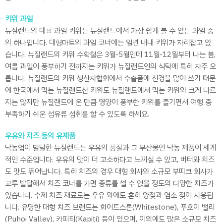
키위 과일
뉴질랜드의 대표 과일 키위는 뉴질랜드에서 가장 쉽게 볼 수 있는 과일 중
의 하나입니다. 대형마트의 과일 코너에는 일년 내내 키위가 자리잡고 있
습니다. 뉴질랜드의 키위 수확철은 3월-5월인데 11월-12월부터 나는 봄,
여름 과일이 풍부하기 전까지는 키위가 뉴질랜드인의 식탁에 특히 자주 오
릅니다. 뉴질랜드의 키위 생산자협회에서 수출품에 신경을 많이 쓰기 때문
에 한국에서 먹는 뉴질랜드산 키위도 뉴질랜드에서 먹는 키위와 크게 다르
지는 않지만 뉴질랜드에 온 만큼 영양이 풍부한 키위를 즐기면서 여행 중
부족하기 쉬운 섬유류 섭취를 할 수 있도록 하세요.
우유와 치즈 등의 유제품
낙농업이 발달한 뉴질랜드는 우유의 품질과 그 부산물인 낙농 제품이 세계
적인 수준입니다. 우유의 맛이 더 고소하다고 느끼실 수 있고, 버터와 치즈
도 맛도 뛰어납니다. 특히 치즈의 경우 대형 회사와 소규모 부띠크 회사가
고루 발달해서 치즈 코너를 가면 종류를 셀 수 없을 정도의 다양한 치즈가
있습니다. 수제 치즈 재료로는 우유 외에도 흔히 양젖과 염소 젖이 사용됩
니다. 유명한 대형 치즈 브랜드는 화이트스톤(Whitestone), 푸호이 밸리
(Puhoi Valley), 카피티(Kapiti) 등이 있으며, 이외에도 많은 소규모 치즈