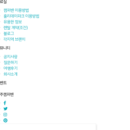
료실
캠퍼밴 이용방법
홀리데이파크 이용방법
유용한 정보
렌탈 계약(조건)
블로그
각지역 브랜치
뮤니티
공지사항
질문하기
여행후기
회사소개
벤트
주캠퍼밴