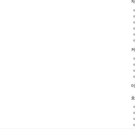
자
커
이
호