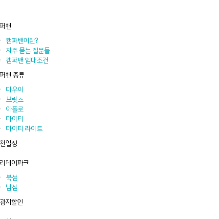
퍼밴
캠퍼밴이란?
자주 묻는 질문들
캠퍼밴 임대조건
퍼밴 종류
마우이
브릿츠
아폴로
마이티
마이티 라이트
천일정
리데이파크
북섬
남섬
광지할인