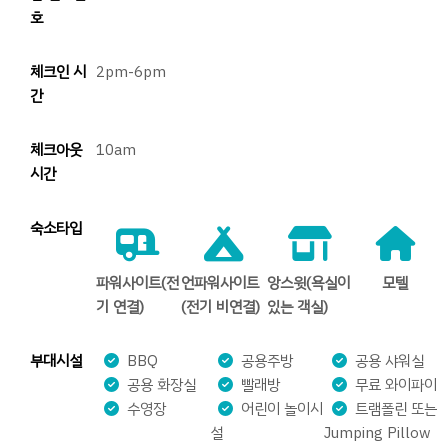
호
체크인 시
2pm-6pm
간
체크아웃
10am
시간
숙소타입
파워사이트(전
언파워사이트
앙스윗(욕실이
모텔
기 연결)
(전기 비연결)
있는 객실)
부대시설
BBQ
공용주방
공용 샤워실
공용 화장실
빨래방
무료 와이파이
수영장
어린이 놀이시
트램폴린 또는
설
Jumping Pillow