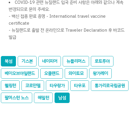
COVID-19 관련 뉴질랜드 입국 준비 사항은 아래와 같으나 계속
변경되므로 문의 주세요.
- 백신 접종 완료 증명 - International travel vaccine
certificate
- 뉴질랜드로 출발 전 온라인으로 Traveler Declaration 후 바코드
발급
북섬
기스본
네이피어
뉴플리머스
로토루아
베이오브아일랜드
오클랜드
와이토모
왕가레이
웰링턴
코로만델
타우랑가
타우포
통가리로국립공원
팔머스턴 노스
해밀턴
남섬