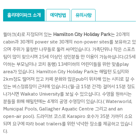
홀리데이파크 소개
예약방법
유의사항
퀄마크(4)로 지정되어 있는
Hamilton City Holiday Park
는 20개의
cabin과 30개의 power site 30개의 non-power sites를 보유하고 있
으며 주위가 울창한 나무들로 둘러 싸여있습니다. 가족단위나 작은 스포츠
팀이 많이 찾으시며 25세 이상인 성인분들 만 이용이 가능하십니다.(25세
이하는 부모님이나 코치 동행) 13세이하의 어린이들을 위한 맞춤play
area가 있습니다. Hamilton City Holiday Park는 해밀턴 도심지와
2km정도 떨어져 있고 카페 문화와 많은pub이 위치해 있는 시티로 갈 수
있는 버스정류장이 근처에 있습니다.(월-금 15분 간격) 걸어서 15분 정도
나가시면 Waikato University를 보실 수 있으십니다. 수영을 원하시는
분들을 휘해 해밀턴에는 4개의 공영 수영장이 있습니다.( Waterworld,
Municipal Pools, Gallagher Aquatic Centre 그리고 and an
open-air pool). 드라이브 코스로 Karapiro 호수가 35분 가까이 소요
되며 요구에 따라 boat trailers를 위한 넉넉한 장소를 제공하고 있습니
다.