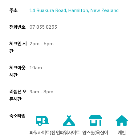
주소
14 Ruakura Road, Hamilton, New Zealand
전화번호
07 855 8255
체크인 시
2pm - 6pm
간
체크아웃
10am
시간
리셉션 오
9am - 8pm
픈시간
숙소타입
파워사이트(전
언파워사이트
앙스윗(욕실이
캐빈