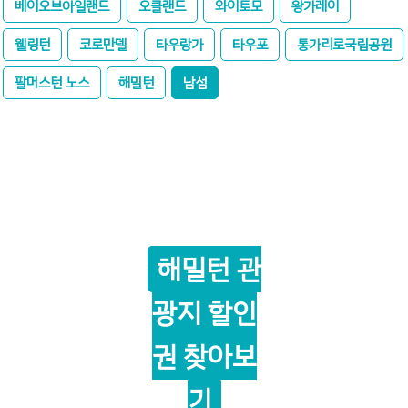
베이오브아일랜드
오클랜드
와이토모
왕가레이
웰링턴
코로만델
타우랑가
타우포
통가리로국립공원
팔머스턴 노스
해밀턴
남섬
해밀턴 관
광지 할인
권 찾아보
기