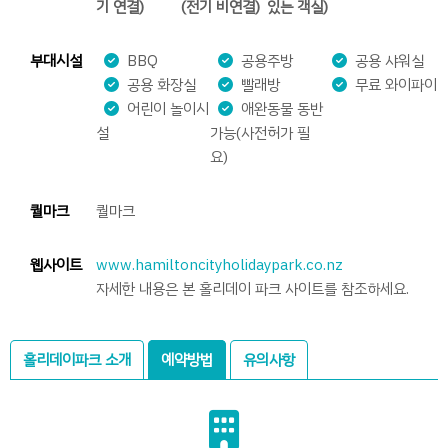
기 연결)
(전기 비연결)
있는 객실)
부대시설
BBQ
공용주방
공용 샤워실
공용 화장실
빨래방
무료 와이파이
어린이 놀이시
애완동물 동반
설
가능(사전허가 필
요)
퀄마크
퀄마크
웹사이트
www.hamiltoncityholidaypark.co.nz
자세한 내용은 본 홀리데이 파크 사이트를 참조하세요.
홀리데이파크 소개
예약방법
유의사항