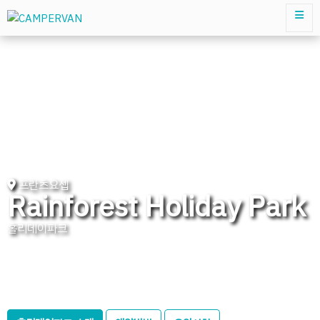
프란츠요셉
Rainforest Holiday Park
홀리데이파크