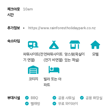
체크아웃
10am
시간
추가정보
https://www.rainforestholidaypark.co.nz
숙소타입
파워사이트(전
언파워사이트
앙스윗(욕실이
모텔
기 연결)
(전기 비연결)
있는 객실)
코티지
빌라 또는 아
파트
부대시설
BBQ
공용 샤워실
공용 화장실
빨래방
무료 와이파이