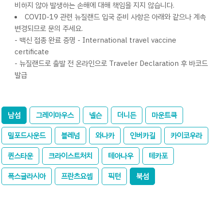
비하지 않아 발생하는 손해에 대해 책임을 지지 않습니다.
COVID-19 관련 뉴질랜드 입국 준비 사항은 아래와 같으나 계속
변경되므로 문의 주세요.
- 백신 접종 완료 증명 - International travel vaccine
certificate
- 뉴질랜드로 출발 전 온라인으로 Traveler Declaration 후 바코드
발급
남섬
그레이마우스
넬슨
더니든
마운트쿡
밀포드사운드
블레넘
와나카
인버카길
카이코우라
퀸스타운
크라이스트처치
테아나우
테카포
폭스글라시아
프란츠요셉
픽턴
북섬