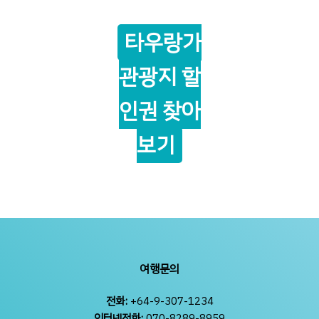
타우랑가
관광지 할
인권 찾아
보기
여행문의
전화:
+64-9-307-1234
인터넷전화:
070-8289-8959