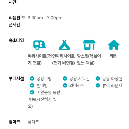
시간
리셉션 오
8:30am - 7:00pm
픈시간
숙소타입
파워사이트(전
언파워사이트
앙스윗(욕실이
캐빈
기 연결)
(전기 비연결)
있는 객실)
부대시설
공용주방
공용 샤워실
공용 화장실
빨래방
와이파이
휴식 라운지
애완동물 동반
가능(사전허가 필
요)
퀄마크
퀄마크