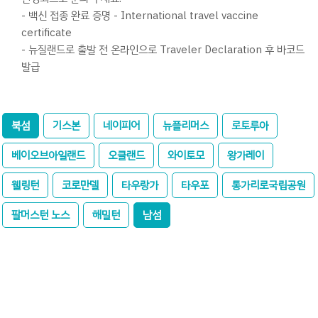
- 백신 접종 완료 증명 - International travel vaccine
certificate
- 뉴질랜드로 출발 전 온라인으로 Traveler Declaration 후 바코드
발급
북섬
기스본
네이피어
뉴플리머스
로토루아
베이오브아일랜드
오클랜드
와이토모
왕가레이
웰링턴
코로만델
타우랑가
타우포
통가리로국립공원
팔머스턴 노스
해밀턴
남섬